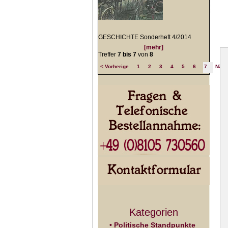
GESCHICHTE Sonderheft 4/2014
[mehr]
Treffer
7 bis 7
von
8
< Vorherige
1
2
3
4
5
6
7
Näch
Kategorien
• Politische Standpunkte