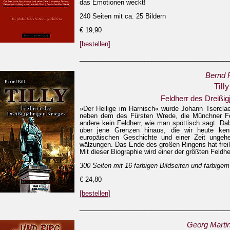
das Emotionen weckt!
240 Seiten mit ca. 25 Bildern
€ 19,90
[bestellen]
_________________________________________
Bernd R
Tilly
Feldherr des Dreißig
»Der Heilige im Harnisch« wurde Johann Tserclaes
neben dem des Fürsten Wrede, die Münchner Feld
andere kein Feldherr, wie man spöttisch sagt. Dab
über jene Grenzen hinaus, die wir heute ken­n
europäischen Geschichte und einer Zeit ungeheur
wälzungen. Das Ende des großen Ringens hat freili
Mit dieser Biographie wird einer der größten Feldhe
300 Seiten mit 16 farbigen Bildseiten und farbi
€ 24,80
[bestellen]
_________________________________________
Georg Marti