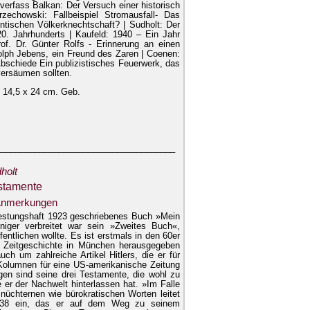
verfass Balkan: Der Versuch einer historisch
rzechowski: Fallbeispiel Stromausfall- Das
ntischen Völkerknechtschaft? | Sudholt: Der
. Jahrhunderts | Kaufeld: 1940 – Ein Jahr
f. Dr. Günter Rolfs - Erinnerung an einen
lph Jebens, ein Freund des Zaren | Coenen:
bschiede Ein publizistisches Feuerwerk, das
versäumen sollten.
t 14,5 x 24 cm. Geb.
_____________________________________
holt
estamente
Anmerkungen
 Festungshaft 1923 geschriebenes Buch »Mein
niger verbreitet war sein »Zweites Buch«,
entlichen wollte. Es ist erstmals in den 60er
ür Zeitgeschichte in München herausgegeben
ch um zahlreiche Artikel Hitlers, die er für
Kolumnen für eine US-amerikanische Zeitung
en sind seine drei Testamente, die wohl zu
e er der Nachwelt hinterlassen hat. »Im Falle
üchternen wie bürokratischen Worten leitet
1938 ein, das er auf dem Weg zu seinem