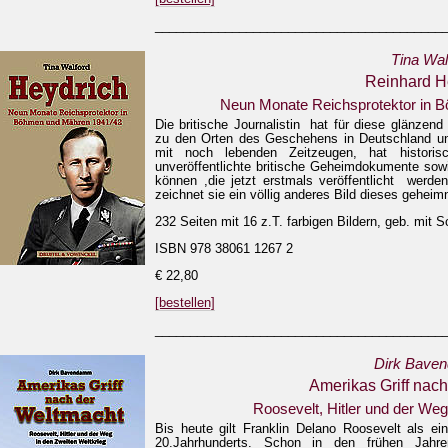
_________________________________________
Tina Wal
Reinhard H
Neun Monate Reichsprotektor in 
Die britische Journalistin hat für diese glänzend
zu den Orten des Geschehens in Deutschland u
mit noch lebenden Zeitzeugen, hat historis
unveröffentlichte britische Geheimdokumente sow
können ,die jetzt erstmals veröffentlicht werde
zeichnet sie ein völlig anderes Bild dieses gehei
232 Seiten mit 16 z.T. farbigen Bildern, geb. mit
ISBN 978 38061 1267 2
€ 22,80
[bestellen]
_________________________________________
Dirk Bave
Amerikas Griff nac
Roosevelt, Hitler und der Weg
Bis heute gilt Franklin Delano Roosevelt als e
20.Jahrhunderts. Schon in den frühen Jahr