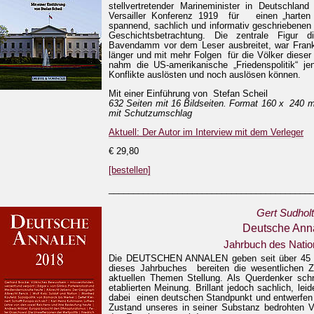
stellvertretender Marineminister in Deutschlan
Versailler Konferenz 1919 für einen „harten 
spannend, sachlich und informativ geschriebenen 
Geschichtsbetrachtung. Die zentrale Figur 
Bavendamm vor dem Leser ausbreitet, war Frankl
länger und mit mehr Folgen für die Völker dieser
nahm die US-amerikanische „Friedenspolitik“ j
Konflikte auslösten und noch auslösen können.
Mit einer Einführung von Stefan Scheil
632 Seiten mit 16 Bildseiten. Format 160 x 240 
mit Schutzumschlag
Aktuell: Der Autor im Interview mit dem Verleger
€ 29,80
[bestellen]
_________________________________________
Gert Sudholt
Deutsche Ann
Jahrbuch des Nati
Die DEUTSCHEN ANNALEN geben seit über 45 Ja
dieses Jahrbuches bereiten die wesentlichen Z
aktuellen Themen Stellung. Als Querdenker sch
etablierten Meinung. Brillant jedoch sachlich, lei
dabei einen deutschen Standpunkt und entwerfen g
Zustand unseres in seiner Substanz bedrohten V