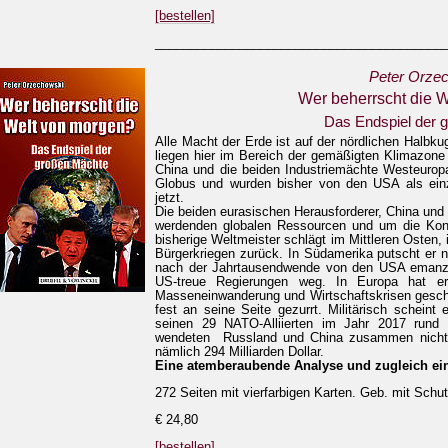
[bestellen]
_________________________________________
Peter Orze
Wer beherrscht die 
Das Endspiel der 
Alle Macht der Erde ist auf der nördlichen Halbku
liegen hier im Bereich der gemäßigten Klimazone
China und die beiden Industriemächte Westeurop
Globus und wurden bisher von den USA als einz
jetzt.
Die beiden eurasischen Herausforderer, China und
werdenden globalen Ressourcen und um die Kontr
bisherige Weltmeister schlägt im Mittleren Osten, 
Bürgerkriegen zurück. In Südamerika putscht er n
nach der Jahrtausendwende von den USA emanzipi
US-treue Regierungen weg. In Europa hat e
Masseneinwanderung und Wirtschaftskrisen gesch
fest an seine Seite gezurrt. Militärisch scheint
seinen 29 NATO-Alliierten im Jahr 2017 rund 9
wendeten Russland und China zusammen nicht ein
nämlich 294 Milliarden Dollar.
Eine atemberaubende Analyse und zugleich ei
272 Seiten mit vierfarbigen Karten. Geb. mit Sch
€ 24,80
[bestellen]