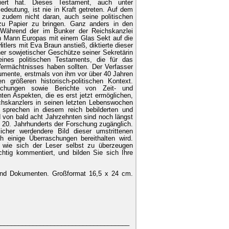
uliert hat. Dieses Testament, auch unter
deutung, ist nie in Kraft getreten. Auf dem
 zudem nicht daran, auch seine politischen
zu Papier zu bringen. Ganz anders in den
 Während der im Bunker der Reichskanzlei
en Mann Europas mit einem Glas Sekt auf die
itlers mit Eva Braun anstieß, diktierte dieser
r sowjetischer Geschütze seiner Sekretärin
eines politischen Testaments, die für das
ermächtnisses haben sollten. Der Verfasser
okumente, erstmals von ihm vor über 40 Jahren
en größeren historisch-politischen Kontext.
lichungen sowie Berichte von Zeit- und
en Aspekten, die es erst jetzt ermöglichen,
chskanzlers in seinen letzten Lebenswochen
 sprechen in diesem reich bebilderten und
d von bald acht Jahrzehnten sind noch längst
 20. Jahrhunderts der Forschung zugänglich.
cher werdendere Bild dieser umstrittenen
h einige Überraschungen bereithalten wird.
, wie sich der Leser selbst zu überzeugen
htig kommentiert, und bilden Sie sich Ihre
 und Dokumenten. Großformat 16,5 x 24 cm.
_____________________________________