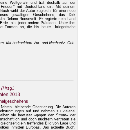
d eine Weltgefahr und trat deshalb auf der
Frieden“ mit Deutschland ein. Mit seinem
Buch wirbt der Autor zugleich für eine neue
dieses gewaltigen Geschehens, das Dirk
in Delano Roosevelt. Er regierte sein Land
 Erde als jeder andere Präsident. Unter ihm
ene Formen an, die bis heute kriegerische
mm. Mit bedrucktem Vor- und Nachsatz. Geb.
_____________________________________
 (Hrsg.)
alen 2018
onalgeschehens
hren bleibende Orientierung. Die Autoren
eitströmungen auf und nehmen zu vielerlei
reiben sie bewusst »gegen den Strom« der
denschaftlich und doch nüchtern vertreten sie
leichzeitig ein treffendes Bild von Lage und
olkes inmitten Europas. Das aktuelle Buch,