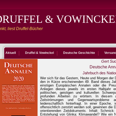
DRUFFEL & VOWINCKE
kt, liest Druffel-Bücher
Aktuell
Druffel & Vowinckel
Deutsche Geschichte
Versan
Gert Sud
Deutsche Ann
Jahrbuch des Nati
Wer sich für das Gestern, Heute und Morgen der D
den in Kürze erscheinenden 49. Band dieses Jah
einstigen Europäischen Annalen oder die Preu
Anliegen dieses jeweils im ersten Halbjahr 
politischen, geistigen und kulturellen Schwer
profunden Arbeiten zu erörtern. In diesem 
Zeitströmungen und Gegenwartsprobleme a
leidenschaftlich hinterfragt. In einer Epoche
offensichtlich zerstört werden soll, gewinnen 
orientierenden Zeitdokuments. Inhalt: Schmick
Entstehung| von Glinka: Klimawandel? Wie ein Nat