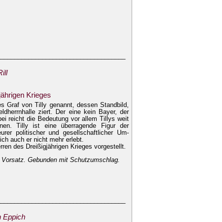
_____________________________________
ill
jährigen Krieges
 Graf von Tilly ge­nannt, dessen Standbild,
herrnhalle ziert. Der eine kein Bayer, der
ei reicht die Bedeutung vor allem Tillys weit
en. Tilly ist eine überragende Fi­gur der
er politi­scher und gesellschaftlicher Um­
ch auch er nicht mehr erlebt.
rren des Drei­ßigjährigen Krieges vorgestellt.
gem Vorsatz. Gebunden mit Schutzumschlag.
_____________________________________
n Eppich