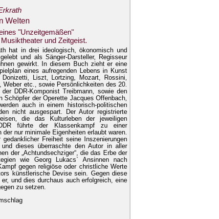
Erkrath
n Welten
 eines "Unzeitgemäßen"
Musiktheater und Zeitgeist.
th hat in drei ideologisch, ökonomisch und
 gelebt und als Sänger-Darsteller, Regisseur
ühnen gewirkt. In diesem Buch zieht er eine
pielplan eines aufregenden Lebens in Kunst
onizetti, Liszt, Lortzing, Mozart, Rossini,
, Weber etc., sowie Persönlichkeiten des 20.
er der DDR-Komponist Treibmann, sowie den
n Schöpfer der Operette Jacques Offenbach,
werden auch in einem historisch-politischen
en nicht ausgespart. Der Autor registrierte
isen, die das Kulturleben der jeweiligen
r DDR führte der Klassenkampf zu einer
in der nur minimale Eigenheiten erlaubt waren.
r gedanklicher Freiheit seine Inszenierungen
und dieses überraschte den Autor in aller
onen der „Achtundsechziger“, die das Erbe der
rategien wie Georg Lukacs` Ansinnen nach
ampf gegen religiöse oder christliche Werte
ors künstlerische Devise sein. Gegen diese
, und dies durchaus auch erfolgreich, eine
gegen zu setzen.
umschlag