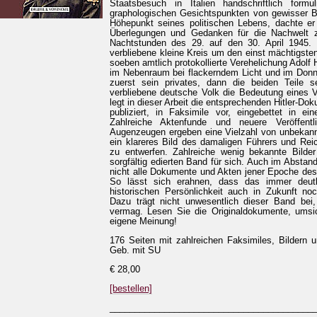
Staatsbesuch in Italien handschriftlich form
graphologischen Gesichtspunkten von gewisser Be
Höhepunkt seines politischen Lebens, dachte er
Überlegungen und Gedanken für die Nachwelt 
Nachtstunden des 29. auf den 30. April 1945.
verbliebene kleine Kreis um den einst mächtigst
soeben amtlich protokollierte Verehelichung Adolf H
im Nebenraum bei flackerndem Licht und im Donne
zuerst sein privates, dann die beiden Teile s
verbliebene deutsche Volk die Bedeutung eines V
legt in dieser Arbeit die entsprechenden Hitler-D
publiziert, in Faksimile vor, eingebettet in ein
Zahlreiche Aktenfunde und neuere Veröffent
Augenzeugen ergeben eine Vielzahl von unbekannt
ein klareres Bild des damaligen Führers und Rei
zu entwerfen. Zahlreiche wenig bekannte Bilder
sorgfältig edierten Band für sich. Auch im Abstan
nicht alle Dokumente und Akten jener Epoche des
So lässt sich erahnen, dass das immer deutli
historischen Persönlichkeit auch in Zukunft noc
Dazu trägt nicht unwesentlich dieser Band bei
vermag. Lesen Sie die Originaldokumente, umsic
eigene Meinung!
176 Seiten mit zahlreichen Faksimiles, Bildern
Geb. mit SU
€ 28,00
[bestellen]
_________________________________________