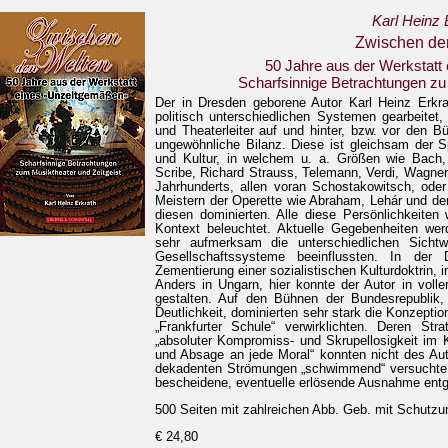
Karl Heinz 
Zwischen de
50 Jahre aus der Werkstatt
Scharfsinnige Betrachtungen zu 
Der in Dresden geborene Autor Karl Heinz Erkra
politisch unterschiedlichen Systemen gearbeitet,
und Theaterleiter auf und hinter, bzw. vor den B
ungewöhnliche Bilanz. Diese ist gleichsam der S
und Kultur, in welchem u. a. Größen wie Bach, D
Scribe, Richard Strauss, Telemann, Verdi, Wagner
Jahrhunderts, allen voran Schostakowitsch, od
Meistern der Operette wie Abraham, Lehár und de
diesen dominierten. Alle diese Persönlichkeiten 
Kontext beleuchtet. Aktuelle Gegebenheiten werd
sehr aufmerksam die unterschiedlichen Sichtwe
Gesellschaftssysteme beeinflussten. In de
Zementierung einer sozialistischen Kulturdoktrin, 
Anders in Ungarn, hier konnte der Autor in volle
gestalten. Auf den Bühnen der Bundesrepublik, 
Deutlichkeit, dominierten sehr stark die Konzepti
„Frankfurter Schule“ verwirklichten. Deren St
„absoluter Kompromiss- und Skrupellosigkeit im K
und Absage an jede Moral“ konnten nicht des Aut
dekadenten Strömungen „schwimmend“ versuchte er
bescheidene, eventuelle erlösende Ausnahme ent
500 Seiten mit zahlreichen Abb. Geb. mit Schutz
€ 24,80