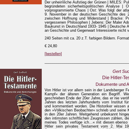
Der unheimliche Aufstieg der Grünen | MILES: Pul
begründeten sicherheitspolitischen Analyse | O
vorprogrammierte Chaos | Ost: Was folgt der atla
9. November in der deutschen Geschichte des 20
zwischen Hoffnung und Widerstand | Bracke: Pro
vergessenen Philosophen | Jebens: Der Maler Ado
Baukunst in Deutschland 1933- 1945 | Deutsche A
an Geschichte und Gegenwart Interessierte nicht 
240 Seiten mit ca. 20 z.T. farbigen Bildern. Forma
€ 24,80
[bestellen]
_________________________________________
Gert Sud
Die Hitler-T
Dokumente und 
Von Hitler ist vor allem sein in der Landsberger
Kampf« der älteren Generation ein Begriff. We
geschrieben Ende der 20er Jahre, das er nie veröff
Jahren des letzten Jahrhunderts vom Institut f
und kommentiert worden. Die Historiker wissen au
den »Völkischen Beobachter« schrieb und seine 
in den 20er Jahren. Weitgehend unbekannt hingeg
den intimsten schriftlichen Zeugnissen zählen, di
meines Todes verfüge ich…« mit diesen ebenso n
Hitler sein privates Testament vom 2. Mai 