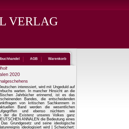
L VERLAG
dbuchhandel
AGB
Warenkorb
holt
alen 2020
onalgeschehens
eutschen interessiert, wird mit Ungeduld auf
rbuchs warten. In mancher Hinsicht an die
ßischen Jahrbücher erinnernd, ist es das
erscheinenden Bandes, die entscheidenden
punktfragen von kritischen Sachkennern in
aktuellen Band werden die wesentlichen
ufgegriffen und ebenso nüchtern wie
, in der die Existenz unseres Volkes ganz
die DEUTSCHEN ANNALEN die Bedeutung eines
: Das Grundgesetz und seine ideologische
urereignis ideologisiert wird | Schwochert: