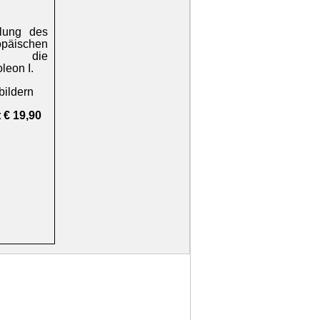
lung des
opäischen
 die
eon I.
bildern
 € 19,90