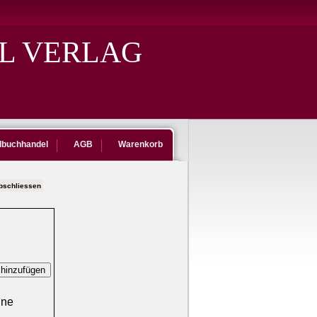
L VERLAG
dbuchhandel
AGB
Warenkorb
abschliessen
ine