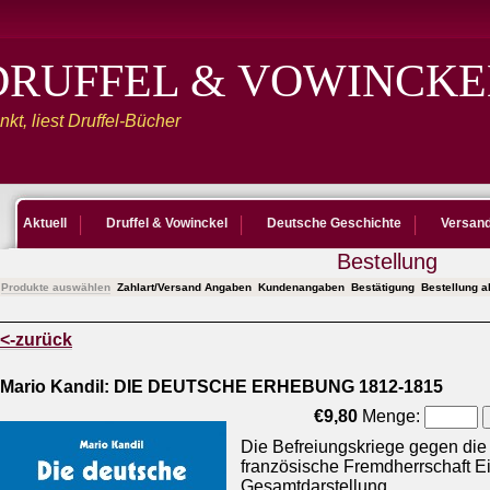
DRUFFEL & VOWINCKE
kt, liest Druffel-Bücher
Aktuell
Druffel & Vowinckel
Deutsche Geschichte
Versan
Bestellung
Produkte auswählen
Zahlart/Versand Angaben
Kundenangaben
Bestätigung
Bestellung 
<-zurück
Mario Kandil: DIE DEUTSCHE ERHEBUNG 1812-1815
€9,80
Menge:
Die Befreiungskriege gegen die
französische Fremdherrschaft E
Gesamtdarstellung